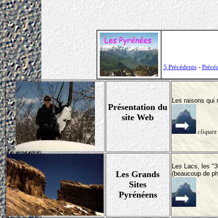
5 Précédents
-
Précé
Les raisons qui 
Présentation du
site Web
cliquez
Les Lacs, les "3
Les Grands
(beaucoup de ph
Sites
Pyrénéens