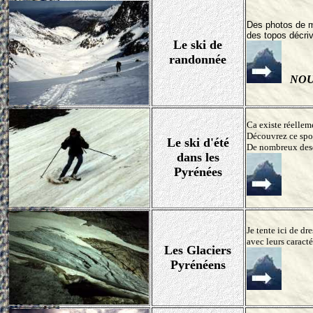
Des photos de m
des topos décri
Le ski de
randonnée
NOU
Ca existe réellem
Découvrez ce spor
Le ski d'été
De nombreux descr
dans les
Pyrénées
Je tente ici de dr
avec leurs caracté
Les Glaciers
Pyrénéens