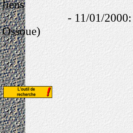
liens
- 11/01/2000: Glac
Ossoue)
Concep