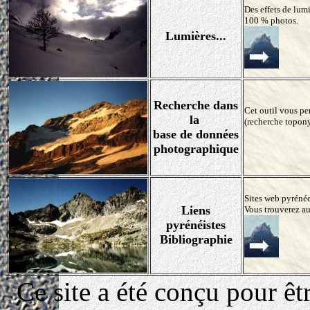
Des effets de lumi
100 % photos.
Lumières...
Recherche dans
Cet outil vous pe
la
(recherche topon
base de données
photographique
Sites web pyrénée
Liens
Vous trouverez au
pyrénéistes
Bibliographie
Ce site a été conçu pour ê