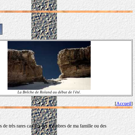
La Brêche de Roland au début de l'été.
[
Accueil
]
de très rares cas par des membres de ma famille ou des