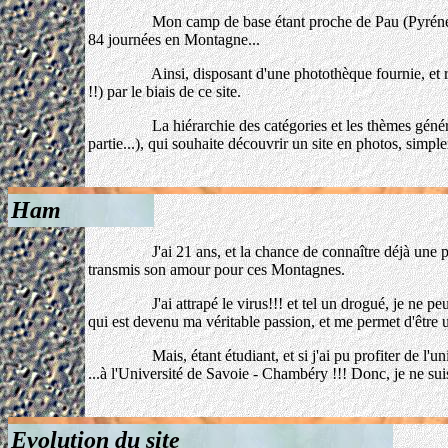
Mon camp de base étant proche de Pau (Pyrénées Atlant
84 journées en Montagne...
Ainsi, disposant d'une photothèque fournie, et récemm
!!) par le biais de ce site.
La hiérarchie des catégories et les thèmes généraux tr
partie...), qui souhaite découvrir un site en photos, simpl
Ham
J'ai 21 ans, et la chance de connaître déjà une partie 
transmis son amour pour ces Montagnes.
J'ai attrapé le virus!!! et tel un drogué, je ne peux pl
qui est devenu ma véritable passion, et me permet d'être
Mais, étant étudiant, et si j'ai pu profiter de l'univ
...à l'Université de Savoie - Chambéry !!! Donc, je ne su
Evolution du site