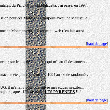
es, du Pic d'Orhy à la Maladetta. J'ai passé, en 1997,
assion pour ces
M
ontagnes (toujours avec une Majuscule
é de Montagne qu'au touriste du web (j'en fais aussi
[
haut de page
]
her, sur le dos de mon père, qui m'a au fil des années
ac, en été, je me suis mis fin 1994 au ski de randonnée,
 il m'a fallu pour poursuivre mes études m'exiler...
toujours, après 12 h de train,
LES PYRENEES
!!!!
[
haut de page
]