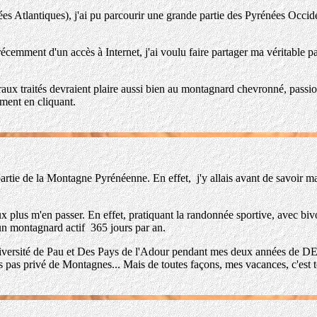
iques), j'ai pu parcourir une grande partie des Pyrénées Occidental
ent d'un accès à Internet, j'ai voulu faire partager ma véritable p
aités devraient plaire aussi bien au montagnard chevronné, passionn
ement en cliquant.
de la Montagne Pyrénéenne. En effet, j'y allais avant de savoir marc
us m'en passer. En effet, pratiquant la randonnée sportive, avec bivou
 un montagnard actif 365 jours par an.
ersité de Pau et Des Pays de l'Adour pendant mes deux années de DEUG,
is pas privé de Montagnes... Mais de toutes façons, mes vacances, c'est 