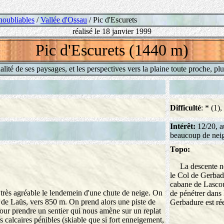
noubliables
/
Vallée d'Ossau
/ Pic d'Escurets
réalisé le 18 janvier 1999
Pic d'Escurets (1440 m)
lité de ses paysages, et les perspectives vers la plaine toute proche, plu
Difficulté
: * (1)
Intérêt:
12/20, au
beaucoup de neige
Topo:
La descente nest
le Col de Gerbadu
cabane de Lascoun
très agréable le lendemein d'une chute de neige. On
de pénétrer dans 
e de Laüs, vers 850 m. On prend alors une piste de
Gerbadure est rée
our prendre un sentier qui nous amène sur un replat
 calcaires pénibles (skiable que si fort enneigement,