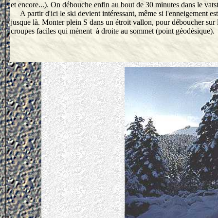
et encore...). On débouche enfin au bout de 30 minutes dans le vats
A partir d'ici le ski devient intéressant, même si l'enneigement est fa
jusque là. Monter plein S dans un étroit vallon, pour déboucher sur 
croupes faciles qui mènent à droite au sommet (point géodésique).