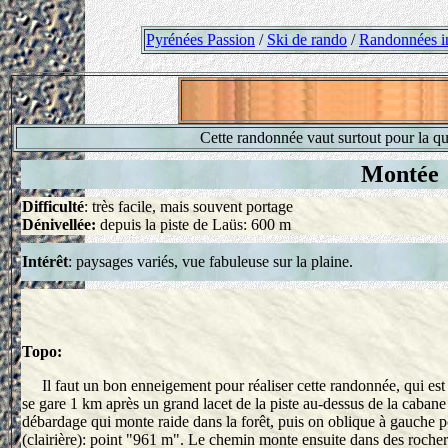
Pyrénées Passion
/
Ski de rando
/
Randonnées i
Cette randonnée vaut surtout pour la qua
Montée
Difficulté
: très facile, mais souvent portage
Dénivellée:
depuis la piste de Laüs: 600 m
Intérêt
: paysages variés, vue fabuleuse sur la plaine.
Topo:
Il faut un bon enneigement pour réaliser cette randonnée, qui est 
se gare 1 km après un grand lacet de la piste au-dessus de la caban
débardage qui monte raide dans la forêt, puis on oblique à gauche p
(clairière): point "961 m". Le chemin monte ensuite dans des rochers